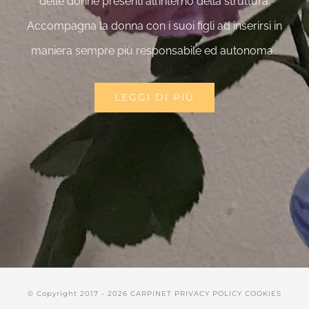
delle donne presenti all’interno della struttura.
Accompagna la donna con i suoi figli ad inserirsi in
maniera sempre più responsabile ed autonoma…
LEGGI DI PIÙ
© Copyright 2017 -
2026 CARPINET
PRIVACY POLICY
COOKIES