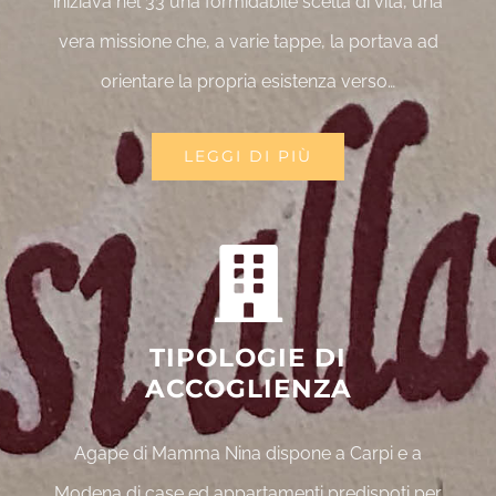
iniziava nel 33 una formidabile scelta di vita, una
vera missione che, a varie tappe, la portava ad
orientare la propria esistenza verso…
LEGGI DI PIÙ
TIPOLOGIE DI
ACCOGLIENZA
Agape di Mamma Nina dispone a Carpi e a
Modena di case ed appartamenti predispoti per