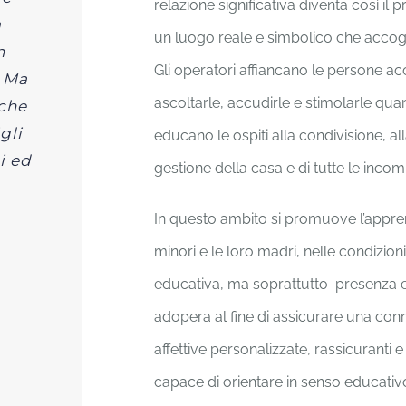
relazione significativa diventa così il 
a
un luogo reale e simbolico che accoglie
n
Gli operatori affiancano le persone ac
. Ma
ascoltarle, accudirle e stimolarle qua
 che
gli
educano le ospiti alla condivisione, al
i ed
gestione della casa e di tutte le inco
In questo ambito si promuove l’appr
minori e le loro madri, nelle condizion
educativa, ma soprattutto presenza e c
adopera al fine di assicurare una conno
affettive personalizzate, rassicuranti 
capace di orientare in senso educativo