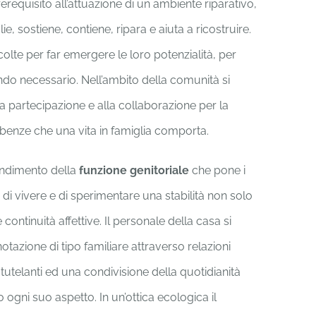
prerequisito all’attuazione di un ambiente riparativo,
, sostiene, contiene, ripara e aiuta a ricostruire.
colte per far emergere le loro potenzialità, per
ndo necessario. Nell’ambito della comunità si
la partecipazione e alla collaborazione per la
mbenze che una vita in famiglia comporta.
endimento della
funzione genitoriale
che pone i
i di vivere e di sperimentare una stabilità non solo
ontinuità affettive. Il personale della casa si
tazione di tipo familiare attraverso relazioni
e tutelanti ed una condivisione della quotidianità
 ogni suo aspetto. In un’ottica ecologica il