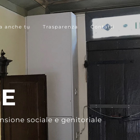
a anche tu
Trasparenza
Contatti
ZE
sione sociale e genitoriale