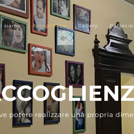
i siamo
Accoglienze
Gallery
Partecip
CCOGLIEN
ve potere realizzare una propria dimen